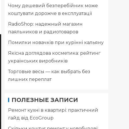
Чому дешевий безперебійник може
коштувати дорожче в експлуатації
RadioShop: надежный магазин
паяльников и радиотоваров
Помилки новачків при курінні кальяну
Якісна доглядова косметика: рейтинг
українських виробників
Торговые весы — как выбрать без
лишних переплат
ПОЛЕЗНЫЕ ЗАПИСИ
Ремонт кухні в квартирі: практичний
гайд від EcoGroup
Скільки коштує ремонт у новобудові: