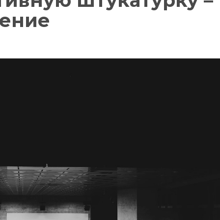
тивную штукатурку –
нение