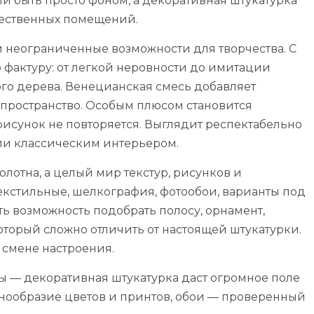
и быть просто фоном, а декоративная штукатурка
щественных помещений.
и неограниченные возможности для творчества. С
 фактуру: от легкой неровности до имитации
ого дерева. Венецианская смесь добавляет
пространство. Особым плюсом становится
рисунок не повторяется. Выглядит респектабельно
ли классическим интерьером.
лотна, а целый мир текстур, рисунков и
екстильные, шелкография, фотообои, варианты под
ть возможность подобрать полосу, орнамент,
оторый сложно отличить от настоящей штукатурки.
 смене настроения.
ы — декоративная штукатурка даст огромное поле
азнообразие цветов и принтов, обои — проверенный